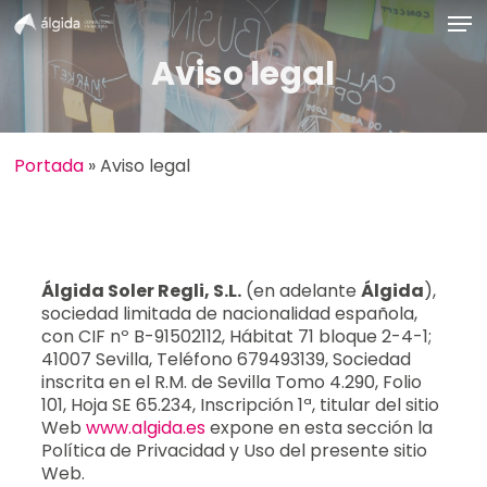
Skip
Men
to
main
Aviso legal
content
Portada
»
Aviso legal
Álgida Soler Regli, S.L.
(en adelante
Álgida
),
sociedad limitada de nacionalidad española,
con CIF nº B-91502112, Hábitat 71 bloque 2-4-1;
41007 Sevilla, Teléfono 679493139, Sociedad
inscrita en el R.M. de Sevilla Tomo 4.290, Folio
101, Hoja SE 65.234, Inscripción 1ª, titular del sitio
Web
www.algida.es
expone en esta sección la
Política de Privacidad y Uso del presente sitio
Web.