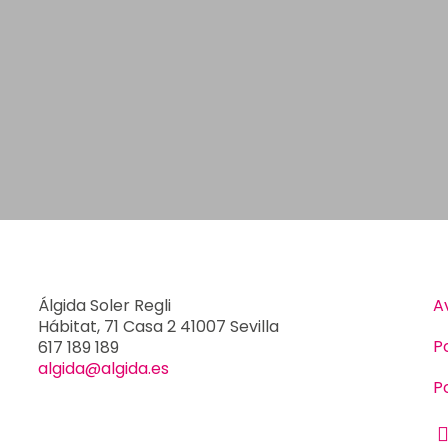
Álgida Soler Regli
A
Hábitat, 71 Casa 2 41007 Sevilla
P
617 189 189
algida@algida.es
P